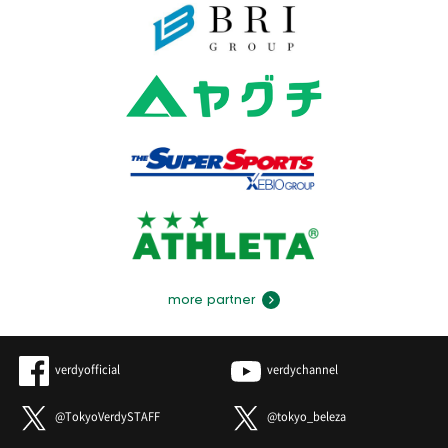
more partner
verdyofficial
verdychannel
@TokyoVerdySTAFF
@tokyo_beleza