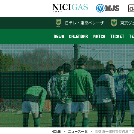
日テレ・
東京ベレーザ
東京ヴ
NEWS
CALENDAR
MATCH
TICKET
T
HOME
ニュース一覧
高橋 真一郎監督契約満了