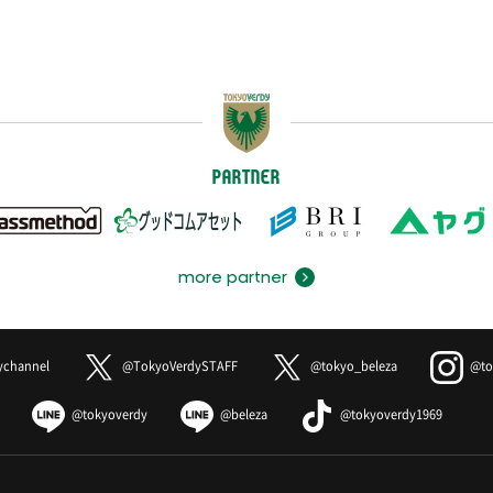
PARTNER
more partner
ychannel
@TokyoVerdySTAFF
@tokyo_beleza
@to
@tokyoverdy
@beleza
@tokyoverdy1969