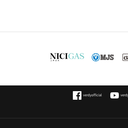
verdyofficial
verd