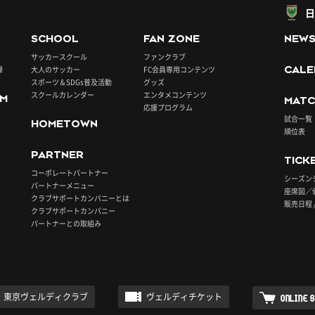
日
SCHOOL
FAN ZONE
NEW
サッカースクール
ファンクラブ
録
大人のサッカー
FC会員専用コンテンツ
CALE
スポーツ＆SDGs普及活動
グッズ
スクールカレンダー
エンタメコンテンツ
UM
MATC
応援プログラム
試合一覧
HOMETOWN
順位表
PARTNER
TICK
コーポレートパートナー
シーズン
パートナーメニュー
座席図／
クラブサポートカンパニーとは
販売日程 
クラブサポートカンパニー
パートナーとの取組み
東京ヴェルディクラブ
ヴェルディチケット
ONLINE 