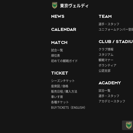
東京ヴェルディ
NEWS
TEAM
選手・スタッフ
CALENDAR
ユニフォームナンバー登
CLUB / STADI
MATCH
クラブ情報
試合一覧
スタジアム
順位表
観戦マナー
初めての観戦ガイド
ボランティア
公認支部
TICKET
シーズンチケット
ACADEMY
座席図 / 価格
試合一覧
販売日程 / 購入方法
選手・スタッフ
車いす席
アカデミースタッフ
各種チケット
BUY TICKETS（ENGLISH）