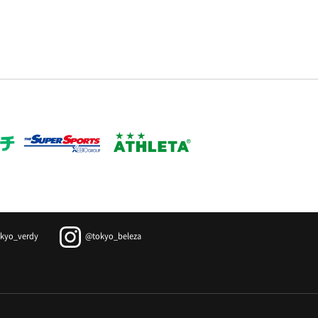
kyo_verdy
@tokyo_beleza