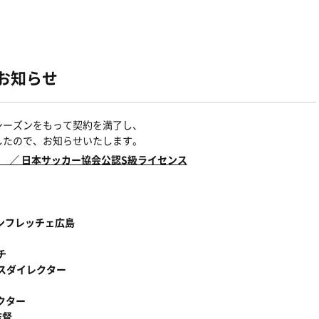
お知らせ
シーズンをもって契約を満了し、
したので、お知らせいたします。
督 ／ 日本サッカー協会公認S級ライセンス
 サンフレッチェ広島
チ
ユースダイレクター
クター
監督