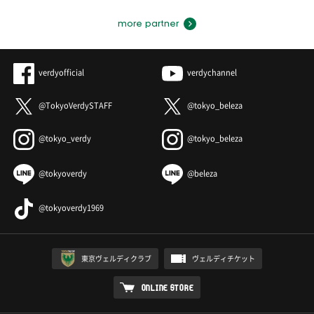
more partner
verdyofficial
verdychannel
@TokyoVerdySTAFF
@tokyo_beleza
@tokyo_verdy
@tokyo_beleza
@tokyoverdy
@beleza
@tokyoverdy1969
東京ヴェルディクラブ
ヴェルディチケット
ONLINE STORE