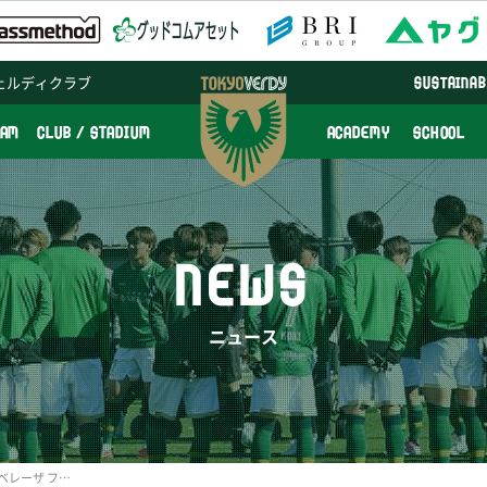
ェルディクラブ
SUSTAINAB
EAM
CLUB / STADIUM
ACADEMY
SCHOOL
NEWS
ニュース
2/9（日） 籾木選手発案！ベレーザ ファン・サポーターミーティング開催のお知らせ