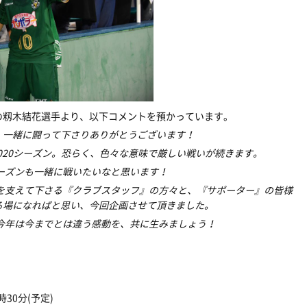
の籾木結花選手より、以下コメントを預かっています。
、一緒に闘って下さりありがとうございます！
20シーズン。
恐らく、色々な意味で厳しい戦いが続きます。
ーズンも一緒に戦いたいなと思います！
を支えて下さる『クラブスタッフ』の方々と、『
サポーター』の皆様
る場になればと思い、
今回企画させて頂きました。
今年は今までとは違う感動を、共に生みましょう！
時30分(予定)