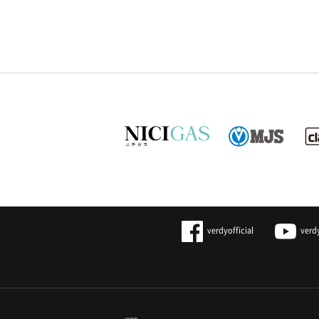
verdyofficial
verd