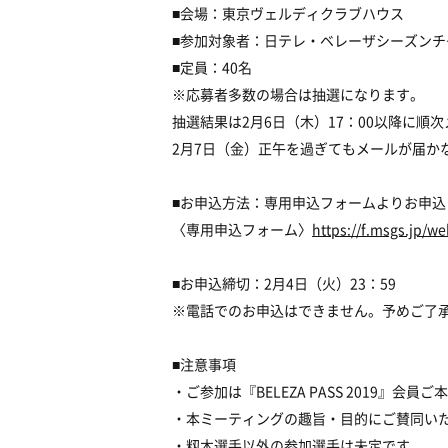
■会場：東京ヴェルディクラブハウス
■参加対象者：日テレ・ベレーザシーズンチケット『
■定員：40名
※応募者多数の場合は抽選になります。
抽選結果は2月6日（木）17：00以降に順
2月7日（金）正午を過ぎてもメールが届か
■お申込方法：専用申込フォームよりお申込
〈専用申込フォーム〉
https://f.msgs.jp/
■お申込締切：2月4日（火）23：59
※電話でのお申込はできません。予めご了
■注意事項
・ご参加は『BELEZA PASS 2019』
・本ミーティングの趣旨・目的にご賛同い
・籾木選手以外の参加選手は未定です。