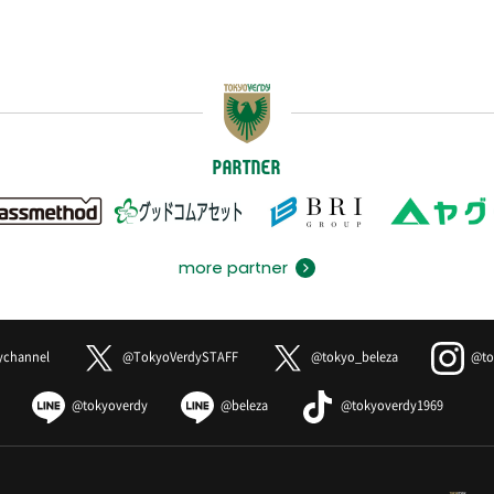
PARTNER
more partner
ychannel
@TokyoVerdySTAFF
@tokyo_beleza
@to
@tokyoverdy
@beleza
@tokyoverdy1969