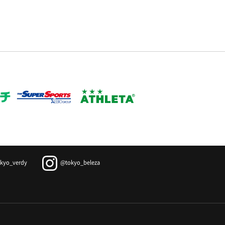
kyo_verdy
@tokyo_beleza