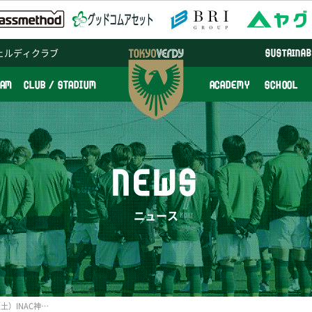
ェルディクラブ
SUSTAINAB
EAM
CLUB / STADIUM
ACADEMY
SCHOOL
NEWS
ニュース
【再販のお知らせ】9/12（土）INAC神戸レオネッサ戦のチケットについて