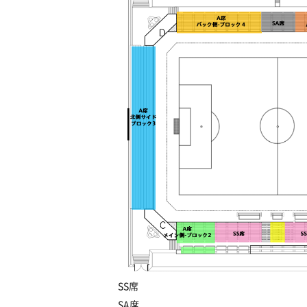
SS席
SA席