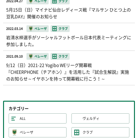
2022.04.27
ベレーザ
クラブ
5月15日（日）マイナビ仙台レディース戦『マルサン ひとつ上の
豆乳DAY』開催のお知らせ
2022.03.14
ベレーザ
クラブ
岩清水梓選手がソーシャルフットボール日本代表ミーティングに
参加しました。
2021.09.10
ベレーザ
クラブ
9/12（日）2021-22 Yogibo WEリーグ開幕戦
『CHEERPHONE（チアホン）』を活用した『試合生解説』実施
のお知らせ～イヤホンを持って開幕戦に行こう！～
カテゴリー
ALL
ヴェルディ
ベレーザ
クラブ