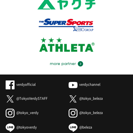
more partner
verdyofficial
verdychannel
@TokyoVerdySTAFF
@tokyo_beleza
@tokyo_verdy
@tokyo_beleza
@tokyoverdy
@beleza