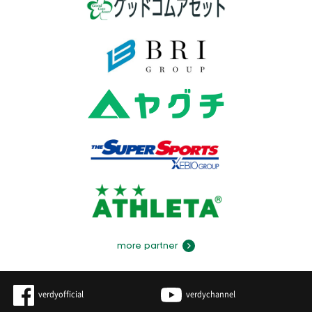
more partner
verdyofficial
verdychannel