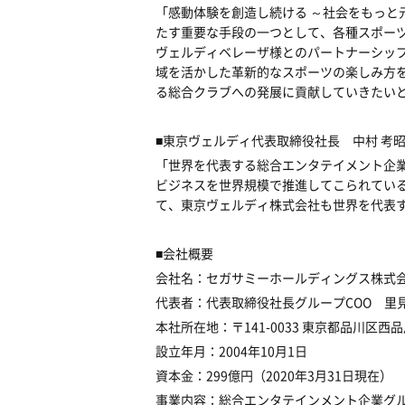
「感動体験を創造し続ける ～社会をもっと
たす重要な手段の一つとして、各種スポー
ヴェルディベレーザ様とのパートナーシッ
域を活かした革新的なスポーツの楽しみ方
る総合クラブへの発展に貢献していきたい
■東京ヴェルディ代表取締役社長 中村 考
「世界を代表する総合エンタテイメント企
ビジネスを世界規模で推進してこられてい
て、東京ヴェルディ株式会社も世界を代表
■会社概要
会社名：セガサミーホールディングス株式
代表者：代表取締役社長グループCOO 里見
本社所在地：〒141-0033 東京都品川区
設立年月：2004年10月1日
資本金：299億円（2020年3月31日現在）
事業内容：総合エンタテインメント企業グ