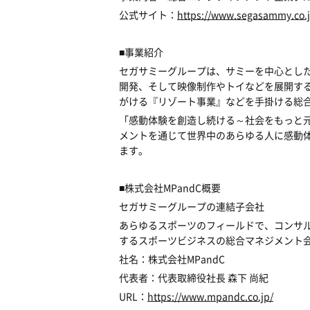
公式サイト：
https://www.segasammy.co.
■事業紹介
セガサミーグループは、サミーを中心とし
開発、そして映像制作やトイなどを展開す
がける『リゾート事業』などを手掛ける総
「感動体験を創造し続ける～社会をもっと
メントを通じて世界中のあらゆる人に感動
ます。
■株式会社MPandC概要
セガサミーグループの連結子会社
あらゆるスポーツのフィールドで、コンサ
するスポーツビジネスの総合マネジメント
社名：株式会社MPandC
代表者：代表取締役社長 森下 尚紀
URL：
https://www.mpandc.co.jp/