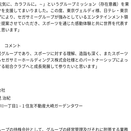
元気に、カラフルに。～」というグループミッション（存在意義）を果
ツを支援してまいりました。この度、東京ヴェルディ様、日テレ・東京
プにより、セガサミーグループが強みとしているエンタテインメント領
を提案させていただき、スポーツを通じた感動体験と共に世界を代表す
と思います」
昭 コメント
業グループであり、スポーツに対する理解、造詣も深く、またスポーツ
るセガサミーホールディングス株式会社様とのパートナーシップによっ
する総合クラブへと成長発展して参りたいと思います」
会社
 治紀
西品川一丁目1－1 住友不動産大崎ガーデンタワー
ループの持株会社として、グループの経営管理及びそれに附帯する業務