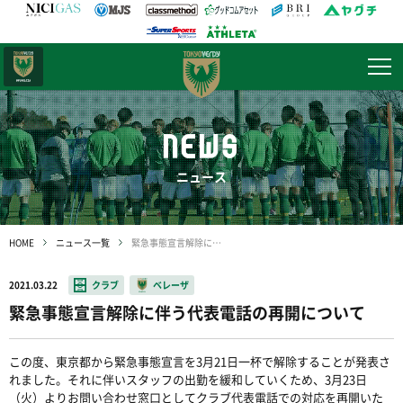
日テレ・
東京ベレーザ
NEWS
ニュース
HOME
ニュース一覧
緊急事態宣言解除に伴う代表電話の再開について
2021.03.22
クラブ
ベレーザ
緊急事態宣言解除に伴う代表電話の再開について
この度、東京都から
緊急事態宣言を3月21日一杯で
解除することが発表さ
れました。それに伴いスタッフの出勤を緩和していくため、3月23日
（火）よりお問い合わせ窓口としてクラブ代表電話での対応を再開いた