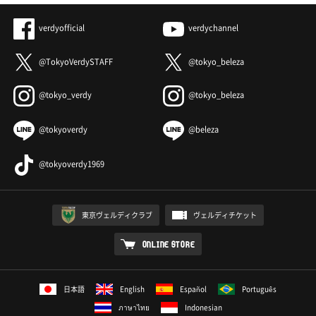
verdyofficial
verdychannel
@TokyoVerdySTAFF
@tokyo_beleza
@tokyo_verdy
@tokyo_beleza
@tokyoverdy
@beleza
@tokyoverdy1969
東京ヴェルディクラブ
ヴェルディチケット
ONLINE STORE
日本語
English
Español
Português
ภาษาไทย
Indonesian