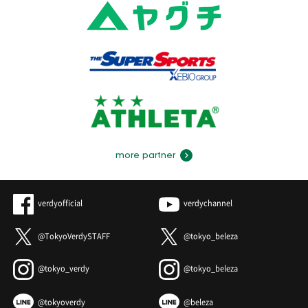
more partner
verdyofficial
verdychannel
@TokyoVerdySTAFF
@tokyo_beleza
@tokyo_verdy
@tokyo_beleza
@tokyoverdy
@beleza