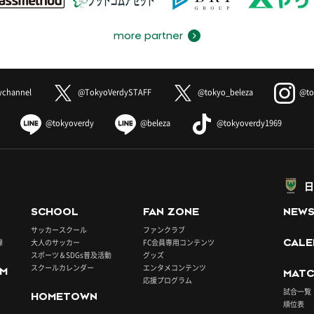
more partner
ychannel
@TokyoVerdySTAFF
@tokyo_beleza
@to
@tokyoverdy
@beleza
@tokyoverdy1969
日
SCHOOL
FAN ZONE
NEW
サッカースクール
ファンクラブ
録
大人のサッカー
FC会員専用コンテンツ
CALE
スポーツ＆SDGs普及活動
グッズ
スクールカレンダー
エンタメコンテンツ
UM
MATC
応援プログラム
試合一覧
HOMETOWN
順位表