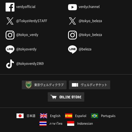
verdyofficial
verdychannel
@TokyoVerdySTAFF
@tokyo_beleza
@tokyo_verdy
@tokyo_beleza
@tokyoverdy
@beleza
@tokyoverdy1969
東京ヴェルディクラブ
ヴェルディチケット
ONLINE STORE
日本語
English
Español
Português
ภาษาไทย
Indonesian