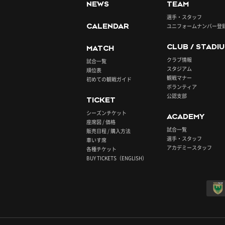
NEWS
TEAM
選手・スタッフ
CALENDAR
ユニフォームナンバー登
CLUB / STADI
MATCH
クラブ情報
試合一覧
スタジアム
順位表
観戦マナー
初めての観戦ガイド
ボランティア
公認支部
TICKET
シーズンチケット
ACADEMY
座席図 / 価格
試合一覧
販売日程 / 購入方法
選手・スタッフ
車いす席
アカデミースタッフ
各種チケット
BUY TICKETS（ENGLISH）