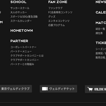
SCHOOL
FAN ZONE
NEW
サッカースクール
ファンクラブ
録
大人のサッカー
FC会員専用コンテンツ
CALE
スポーツ＆SDGs普及活動
グッズ
スクールカレンダー
エンタメコンテンツ
UM
MATC
応援プログラム
試合一覧
HOMETOWN
順位表
PARTNER
TICK
コーポレートパートナー
シーズン
パートナーメニュー
座席図／
クラブサポートカンパニーとは
販売日程 
クラブサポートカンパニー
パートナーとの取組み
東京ヴェルディクラブ
ヴェルディチケット
ONLINE 