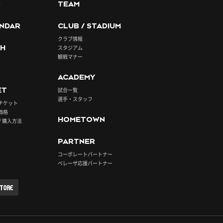
S
TEAM
NDAR
CLUB / STADIUM
クラブ情報
H
スタジアム
観戦マナー
ACADEMY
ET
試合一覧
選手・スタッフ
チケット
価格
HOMETOWN
/ 購入方法
PARTNER
コーポレートパートナー
ベレーザ応援パートナー
STORE