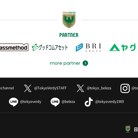
PARTNER
more partner
ychannel
@TokyoVerdySTAFF
@tokyo_beleza
@to
@tokyoverdy
@beleza
@tokyoverdy1969
日