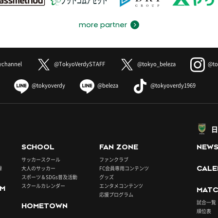
more partner
ychannel
@TokyoVerdySTAFF
@tokyo_beleza
@to
@tokyoverdy
@beleza
@tokyoverdy1969
日
SCHOOL
FAN ZONE
NEW
サッカースクール
ファンクラブ
録
大人のサッカー
FC会員専用コンテンツ
CALE
スポーツ＆SDGs普及活動
グッズ
スクールカレンダー
エンタメコンテンツ
UM
MATC
応援プログラム
試合一覧
HOMETOWN
順位表