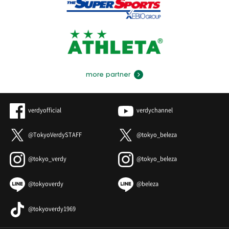
more partner
verdyofficial
verdychannel
@TokyoVerdySTAFF
@tokyo_beleza
@tokyo_verdy
@tokyo_beleza
@tokyoverdy
@beleza
@tokyoverdy1969