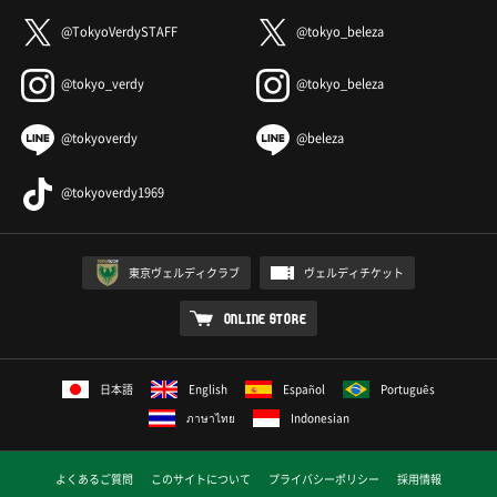
@TokyoVerdySTAFF
@tokyo_beleza
@tokyo_verdy
@tokyo_beleza
@tokyoverdy
@beleza
@tokyoverdy1969
東京ヴェルディクラブ
ヴェルディチケット
ONLINE STORE
日本語
English
Español
Português
ภาษาไทย
Indonesian
よくあるご質問
このサイトについて
プライバシーポリシー
採用情報