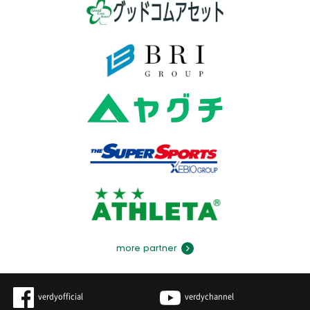
more partner
verdyofficial
verdychannel