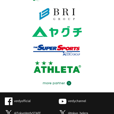
more partner
verdyofficial
verdychannel
@TokyoVerdySTAFF
@tokyo_beleza