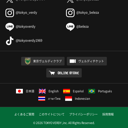
@tokyo_verdy
@tokyo_beleza
@tokyoverdy
@beleza
@tokyoverdy1969
東京ヴェルディクラブ
ヴェルディチケット
ONLINE STORE
日本語
English
Español
Português
ภาษาไทย
Indonesian
よくあるご質問
このサイトについて
プライバシーポリシー
採用情報
© 2026 TOKYO VERDY ,inc. All Rights Reserved.