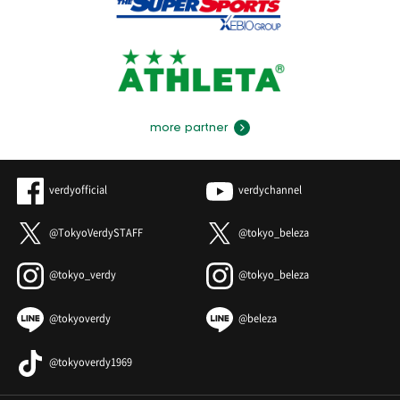
more partner
verdyofficial
verdychannel
@TokyoVerdySTAFF
@tokyo_beleza
@tokyo_verdy
@tokyo_beleza
@tokyoverdy
@beleza
@tokyoverdy1969