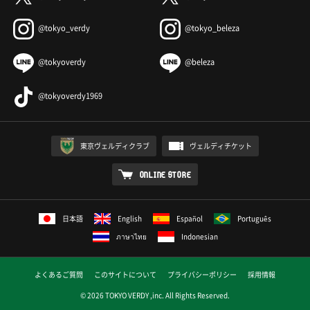
@tokyo_verdy
@tokyo_beleza
@tokyoverdy
@beleza
@tokyoverdy1969
東京ヴェルディクラブ
ヴェルディチケット
ONLINE STORE
日本語
English
Español
Português
ภาษาไทย
Indonesian
よくあるご質問
このサイトについて
プライバシーポリシー
採用情報
© 2026 TOKYO VERDY ,inc. All Rights Reserved.