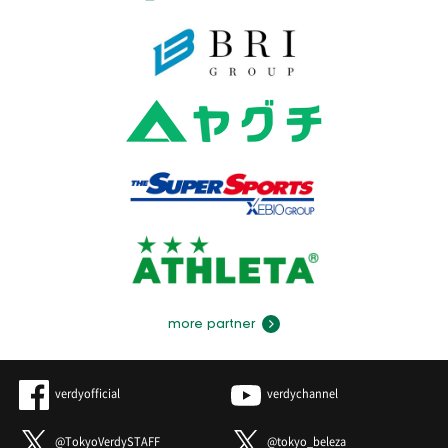
more partner
verdyofficial
verdychannel
@TokyoVerdySTAFF
@tokyo_beleza