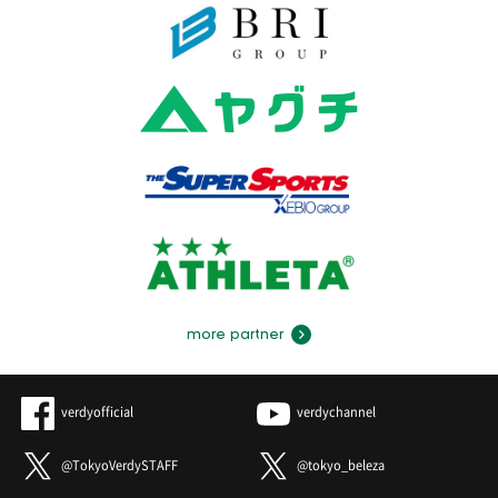
more partner
verdyofficial
verdychannel
@TokyoVerdySTAFF
@tokyo_beleza