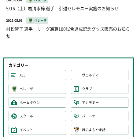
5/16（土）岩清水梓 選手 引退セレモニー実施のお知らせ
2026.05.03
ベレーザ
村松智子 選手 リーグ通算100試合達成記念グッズ販売のお知ら
せ
カテゴリー
ALL
ヴェルディ
ベレーザ
クラブ
ホームタウン
アカデミー
スクール
パートナー
イベント
緑のよもやま話