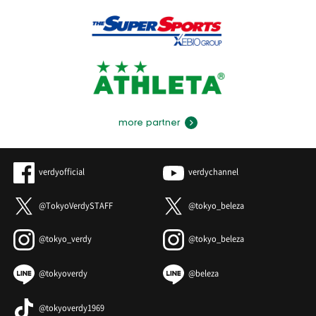
more partner
verdyofficial
verdychannel
@TokyoVerdySTAFF
@tokyo_beleza
@tokyo_verdy
@tokyo_beleza
@tokyoverdy
@beleza
@tokyoverdy1969