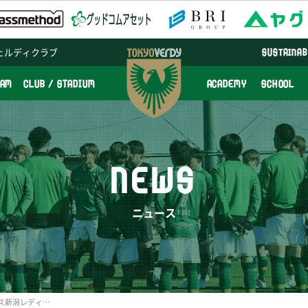
ェルディクラブ
SUSTAINAB
EAM
CLUB / STADIUM
ACADEMY
SCHOOL
NEWS
ニュース
10/31（日）アルビレックス新潟レディース戦 会場運営について