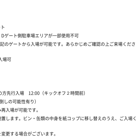
ート
・Dゲート側駐車場エリアが一部使用不可
下記のゲートから入場が可能です。あらかじめご確認の上ご来場くださ
入場可
お持ちの方先行入場 12:00（キックオフ２時間前）
前倒しの可能性有り）
み再入場が可能です。
設置します。ビン・缶類の中身を紙コップに移し替えのうえ、ご入場く
を変更する場合がございます。