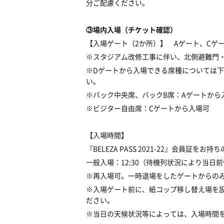
分ご配慮ください。
③場内入場（チケット確認）
【入場ゲート（2か所）】 Aゲート、Cゲ
※スタジアム改修工事に伴い、北側避難門
※Dゲートから入場できる席種については
い。
※バック中央席、バックB席：Aゲートから
※ビジター自由席：Cゲートから入場可
【入場時間】
『BELEZA PASS 2021-22』会員証を
一般入場：12:30（待機列状況により当日
※再入場可。一時退場をしたゲートからの
※入場ゲート前に、紙コップ移し替え場を
ださい。
※当日の天候状況等によっては、入場時間