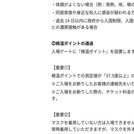
・体調がよくない場合（例：発熱、咳、喉
・同居家族や身近な知人に感染が疑われる
・過去 14 日以内に政府から入国制限、
との濃厚接触がある場合
②検温ポイントの通過
入場ゲートに『検温ポイント』を設置しま
【重要①】
検温ポイントでの測定値が『37.5度以上
※ご入場をお断りしたお客様の連絡先をい
※ご入場をお断りした際の、チケット料金
す。
【重要②】
マスクを着用していない方は入場できませ
常時着用していただきますが、マスクを外す