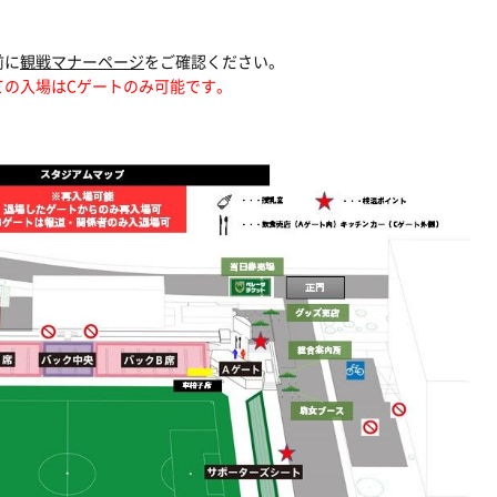
前に
観戦マナーページ
をご確認ください。
ての入場はCゲートのみ可能です。