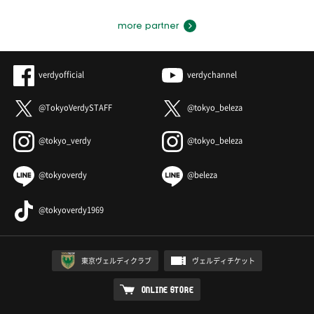
more partner
verdyofficial
verdychannel
@TokyoVerdySTAFF
@tokyo_beleza
@tokyo_verdy
@tokyo_beleza
@tokyoverdy
@beleza
@tokyoverdy1969
東京ヴェルディクラブ
ヴェルディチケット
ONLINE STORE