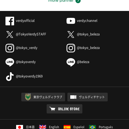
more partner
verdyofficial
verdychannel
@TokyoVerdySTAFF
@tokyo_beleza
@tokyo_verdy
@tokyo_beleza
@tokyoverdy
@beleza
@tokyoverdy1969
東京ヴェルディクラブ
ヴェルディチケット
ONLINE STORE
日本語
English
Español
Português