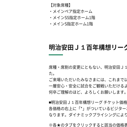
【対象席種】
・メインペア指定ホーム
・メインSS指定ホーム1階
・メインS指定ホーム1階
明治安田Ｊ１百年構想リー
席種・席割
の変更にともない、明治安田Ｊ
た。
ご来場いただいたみなさまには、これまで
一層安心・安全に試合をご観戦いただける
何卒ご理解のほど、よろしくお願いします
■明治安田Ｊ１百年構想リーグ チケット価
各価格の右上に「*」がついているビジタ
なります。ダイナミックプライシングによ
※各★のタブをクリックすると該当の価格