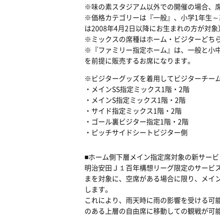
※味の素スタジアム以外での開催の場合、
※価格カテゴリーは『一般』、小学1年生～
は2008年4月2日以降にお生まれの方が対象
※ミックスの席種はホーム・ビジターどち
※『ファミリー指定ホーム』は、一般と小
を前提に販売するお席になります。
※ビジターグッズを着用してビジターチー
・メインSS指定ミックス1階・2階
・メインS指定ミックス1階・2階
・サイド指定ミックス1階・2階
・ゴール裏ビジター指定1階・2階
・ピッチサイドシートビジター側
■ホーム側下層メイン指定席対象の新サービ
明治安田Ｊ１百年構想リーグ限定のサービ
まを対象に、空席がある場合に限り、メイ
します。
これにより、雨天時に雨の影響を受ける可
のある上層の自由席に移動しての観戦が可