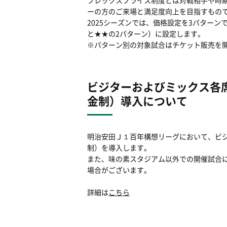
フレックスプライス制度とは対戦相手や時
ーの方のご来場と満足度向上を目指すもの
2025シーズンでは、価格設定を3パター
と★★の2パターン）に設定します。
※パターン別の対象試合はチケット販売を
ビジターおよびミックス各
金制）導入について
明治安田Ｊ１百年構想リーグにおいて、ビ
制）を導入します。
また、味の素スタジアム以外での開催試合
場合がございます。
詳細は
こちら