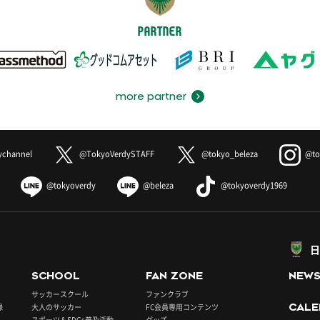
PARTNER
more partner
ychannel
@TokyoVerdySTAFF
@tokyo_beleza
@to
@tokyoverdy
@beleza
@tokyoverdy1969
日
SCHOOL
FAN ZONE
NEW
サッカースクール
ファンクラブ
録
大人のサッカー
FC会員専用コンテンツ
CALE
スポーツ＆SDGs普及活動
グッズ