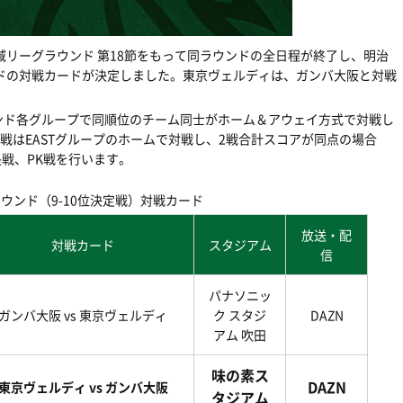
域リーグラウンド 第18節をもって同ラウンドの全日程が終了し、明治
ドの対戦カードが決定しました。東京ヴェルディは、ガンバ大阪と対戦
ンド各グループで同順位のチーム同士がホーム＆アウェイ方式で対戦し
2戦はEASTグループのホームで対戦し、2戦合計スコアが同点の場合
長戦、PK戦を行います。
ウンド（9-10位決定戦）対戦カード
放送・配
対戦カード
スタジアム
信
パナソニッ
ガンバ大阪 vs 東京ヴェルディ
ク スタジ
DAZN
アム 吹田
味の素ス
DAZN
東京ヴェルディ vs ガンバ大阪
タジアム