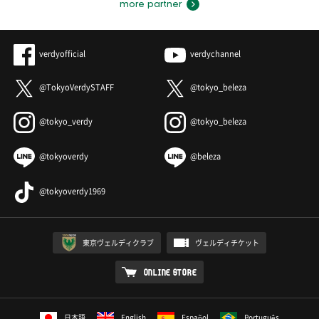
more partner
verdyofficial
verdychannel
@TokyoVerdySTAFF
@tokyo_beleza
@tokyo_verdy
@tokyo_beleza
@tokyoverdy
@beleza
@tokyoverdy1969
東京ヴェルディクラブ
ヴェルディチケット
ONLINE STORE
日本語
English
Español
Português