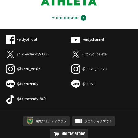
more partner
verdyofficial
verdychannel
@TokyoVerdySTAFF
@tokyo_beleza
@tokyo_verdy
@tokyo_beleza
@tokyoverdy
@beleza
@tokyoverdy1969
東京ヴェルディクラブ
ヴェルディチケット
ONLINE STORE