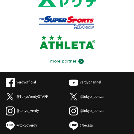
more partner
verdyofficial
verdychannel
@TokyoVerdySTAFF
@tokyo_beleza
@tokyo_verdy
@tokyo_beleza
@tokyoverdy
@beleza