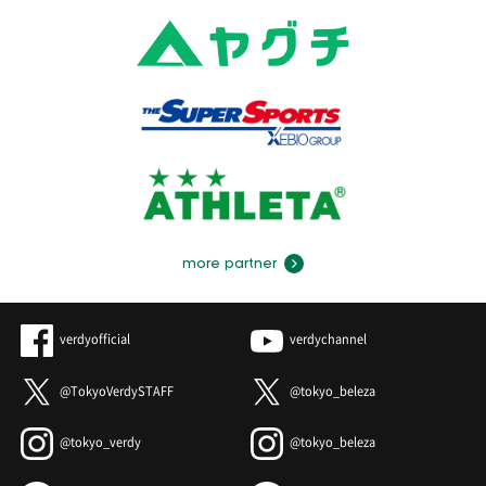
more partner
verdyofficial
verdychannel
@TokyoVerdySTAFF
@tokyo_beleza
@tokyo_verdy
@tokyo_beleza