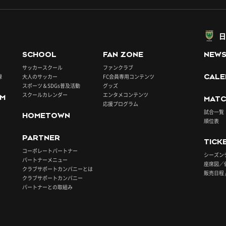
日
SCHOOL
FAN ZONE
NEW
サッカースクール
ファンクラブ
録
大人のサッカー
FC会員専用コンテンツ
CALE
スポーツ＆SDGs普及活動
グッズ
スクールカレンダー
エンタメコンテンツ
UM
MATC
応援プログラム
試合一覧
HOMETOWN
順位表
PARTNER
TICK
コーポレートパートナー
シーズン
パートナーメニュー
座席図／
クラブサポートカンパニーとは
販売日程 
クラブサポートカンパニー
パートナーとの取組み