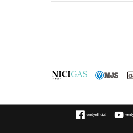
verdyofficial
verd