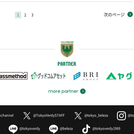
次のページ
1
2
3
PARTNER
more partner
ychannel
@TokyoVerdySTAFF
@tokyo_beleza
@to
@tokyoverdy
@beleza
@tokyoverdy1969