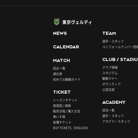
東京ヴェルディ
NEWS
TEAM
選手・スタッフ
CALENDAR
ユニフォームナンバー登
CLUB / STADI
MATCH
クラブ情報
試合一覧
スタジアム
順位表
観戦マナー
初めての観戦ガイド
ボランティア
公認支部
TICKET
シーズンチケット
ACADEMY
座席図 / 価格
試合一覧
販売日程 / 購入方法
選手・スタッフ
車いす席
アカデミースタッフ
各種チケット
BUY TICKETS（ENGLISH）