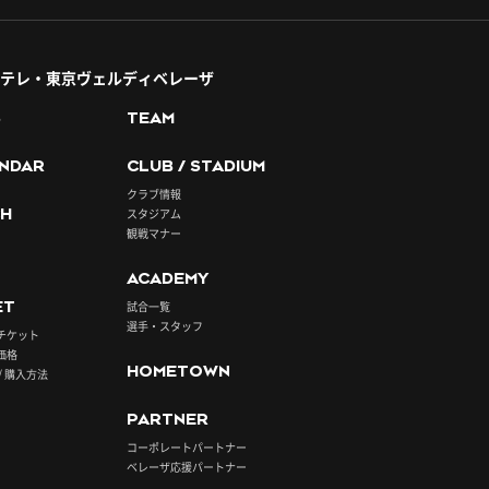
テレ・東京ヴェルディベレーザ
S
TEAM
NDAR
CLUB / STADIUM
クラブ情報
H
スタジアム
観戦マナー
ACADEMY
ET
試合一覧
選手・スタッフ
チケット
価格
HOMETOWN
/ 購入方法
PARTNER
コーポレートパートナー
ベレーザ応援パートナー