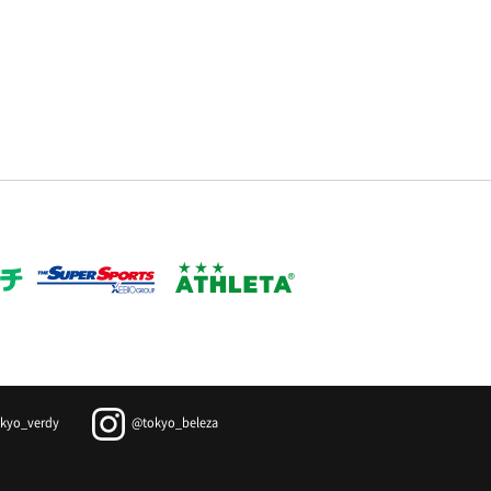
kyo_verdy
@tokyo_beleza