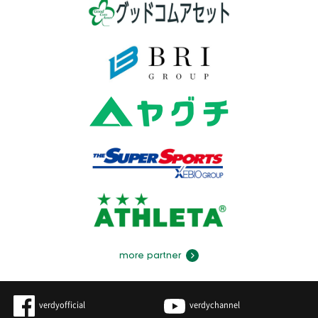
more partner
verdyofficial
verdychannel