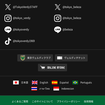
@TokyoVerdySTAFF
@tokyo_beleza
@tokyo_verdy
@tokyo_beleza
@tokyoverdy
@beleza
@tokyoverdy1969
東京ヴェルディクラブ
ヴェルディチケット
ONLINE STORE
日本語
English
Español
Português
ภาษาไทย
Indonesian
よくあるご質問
このサイトについて
プライバシーポリシー
採用情報