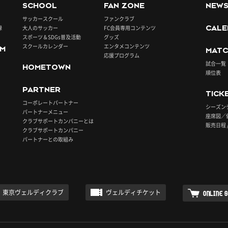
SCHOOL
FAN ZONE
NEW
サッカースクール
ファンクラブ
録
大人のサッカー
FC会員専用コンテンツ
CALE
スポーツ＆SDGs普及活動
グッズ
スクールカレンダー
エンタメコンテンツ
UM
MATC
応援プログラム
試合一覧
HOMETOWN
順位表
PARTNER
TICK
コーポレートパートナー
シーズン
パートナーメニュー
座席図／
クラブサポートカンパニーとは
販売日程 
クラブサポートカンパニー
パートナーとの取組み
東京ヴェルディクラブ
ヴェルディチケット
ONLINE 