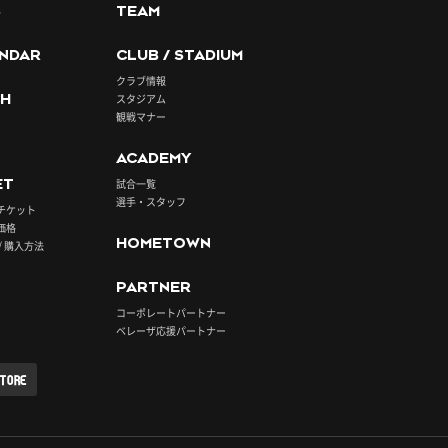
S
TEAM
NDAR
CLUB / STADIUM
クラブ情報
H
スタジアム
観戦マナー
ACADEMY
ET
試合一覧
選手・スタッフ
チケット
価格
HOMETOWN
/ 購入方法
PARTNER
コーポレートパートナー
ベレーザ応援パートナー
STORE