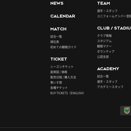
NEWS
TEAM
選手・スタッフ
CALENDAR
ユニフォームナンバー登
CLUB / STADI
MATCH
クラブ情報
試合一覧
スタジアム
順位表
観戦マナー
初めての観戦ガイド
ボランティア
公認支部
TICKET
シーズンチケット
ACADEMY
座席図 / 価格
試合一覧
販売日程 / 購入方法
選手・スタッフ
車いす席
アカデミースタッフ
各種チケット
BUY TICKETS（ENGLISH）