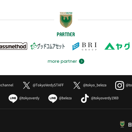
PARTNER
more partner
ychannel
@TokyoVerdySTAFF
@tokyo_beleza
@to
@tokyoverdy
@beleza
@tokyoverdy1969
日