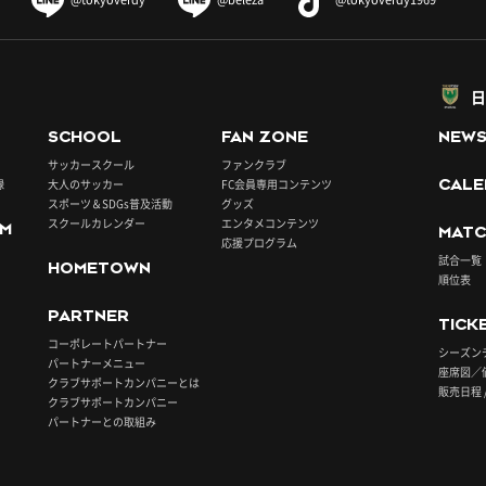
日
SCHOOL
FAN ZONE
NEW
サッカースクール
ファンクラブ
録
大人のサッカー
FC会員専用コンテンツ
CALE
スポーツ＆SDGs普及活動
グッズ
スクールカレンダー
エンタメコンテンツ
UM
MATC
応援プログラム
試合一覧
HOMETOWN
順位表
PARTNER
TICK
コーポレートパートナー
シーズン
パートナーメニュー
座席図／
クラブサポートカンパニーとは
販売日程 
クラブサポートカンパニー
パートナーとの取組み