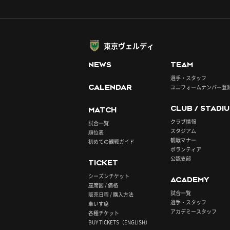
東京ヴェルディ
NEWS
TEAM
選手・スタッフ
CALENDAR
ユニフォームナンバー登
CLUB / STADI
MATCH
クラブ情報
試合一覧
スタジアム
順位表
観戦マナー
初めての観戦ガイド
ボランティア
公認支部
TICKET
シーズンチケット
ACADEMY
座席図 / 価格
試合一覧
販売日程 / 購入方法
選手・スタッフ
車いす席
アカデミースタッフ
各種チケット
BUY TICKETS（ENGLISH）