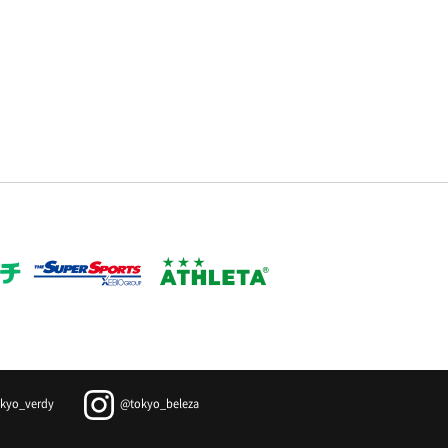
kyo_verdy
@tokyo_beleza