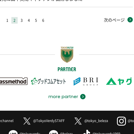
次のページ
1
2
3
4
5
6
PARTNER
more partner
ychannel
@TokyoVerdySTAFF
@tokyo_beleza
@to
@tokyoverdy
@beleza
@tokyoverdy1969