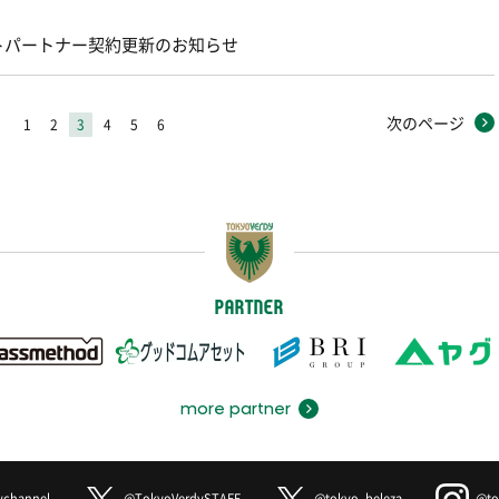
トパートナー契約更新のお知らせ
次のページ
1
2
3
4
5
6
PARTNER
more partner
ychannel
@TokyoVerdySTAFF
@tokyo_beleza
@to