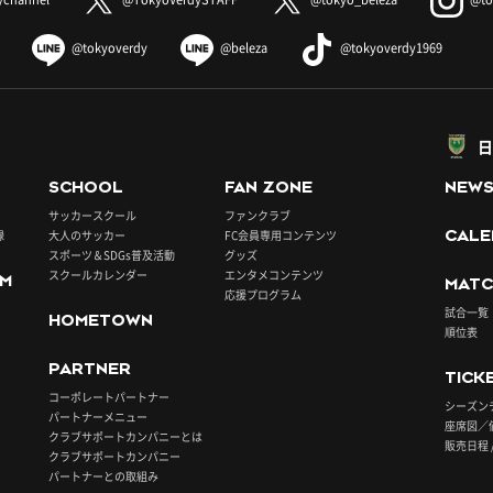
@tokyoverdy
@beleza
@tokyoverdy1969
日
SCHOOL
FAN ZONE
NEW
サッカースクール
ファンクラブ
録
大人のサッカー
FC会員専用コンテンツ
CALE
スポーツ＆SDGs普及活動
グッズ
スクールカレンダー
エンタメコンテンツ
UM
MATC
応援プログラム
試合一覧
HOMETOWN
順位表
PARTNER
TICK
コーポレートパートナー
シーズン
パートナーメニュー
座席図／
クラブサポートカンパニーとは
販売日程 
クラブサポートカンパニー
パートナーとの取組み