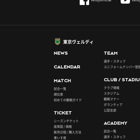
東京ヴェルディ
NEWS
TEAM
選手・スタッフ
CALENDAR
ユニフォームナンバー登
CLUB / STADI
MATCH
クラブ情報
試合一覧
スタジアム
順位表
観戦マナー
初めての観戦ガイド
ボランティア
公認支部
TICKET
シーズンチケット
ACADEMY
座席図 / 価格
試合一覧
販売日程 / 購入方法
選手・スタッフ
車いす席