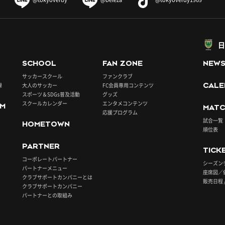
日
SCHOOL
FAN ZONE
NEW
サッカースクール
ファンクラブ
録
大人のサッカー
FC会員専用コンテンツ
CALE
スポーツ＆SDGs普及活動
グッズ
スクールカレンダー
エンタメコンテンツ
UM
MATC
応援プログラム
試合一覧
HOMETOWN
順位表
PARTNER
TICK
コーポレートパートナー
シーズン
パートナーメニュー
座席図／
クラブサポートカンパニーとは
販売日程 
クラブサポートカンパニー
パートナーとの取組み