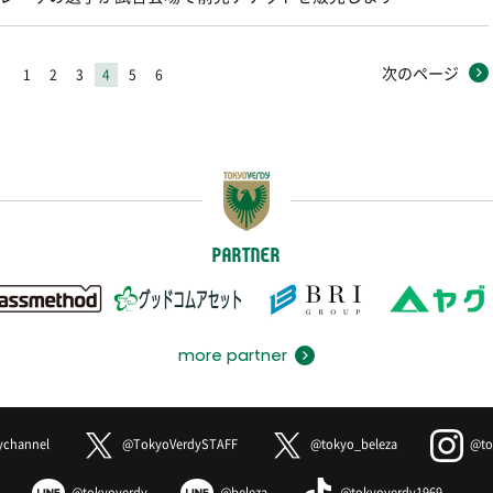
次のページ
1
2
3
4
5
6
PARTNER
more partner
ychannel
@TokyoVerdySTAFF
@tokyo_beleza
@to
@tokyoverdy
@beleza
@tokyoverdy1969