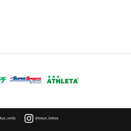
kyo_verdy
@tokyo_beleza