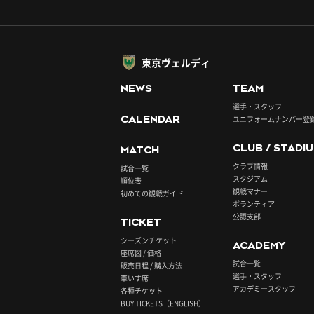
東京ヴェルディ
NEWS
TEAM
選手・スタッフ
CALENDAR
ユニフォームナンバー登
CLUB / STADI
MATCH
クラブ情報
試合一覧
スタジアム
順位表
観戦マナー
初めての観戦ガイド
ボランティア
公認支部
TICKET
シーズンチケット
ACADEMY
座席図 / 価格
試合一覧
販売日程 / 購入方法
選手・スタッフ
車いす席
アカデミースタッフ
各種チケット
BUY TICKETS（ENGLISH）