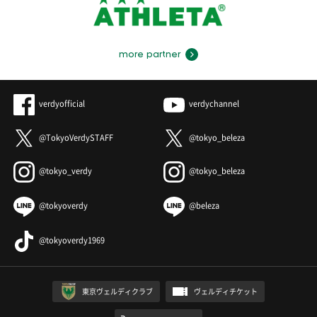
more partner
verdyofficial
verdychannel
@TokyoVerdySTAFF
@tokyo_beleza
@tokyo_verdy
@tokyo_beleza
@tokyoverdy
@beleza
@tokyoverdy1969
東京ヴェルディクラブ
ヴェルディチケット