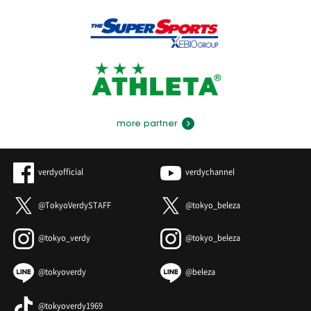
more partner
verdyofficial
verdychannel
@TokyoVerdySTAFF
@tokyo_beleza
@tokyo_verdy
@tokyo_beleza
@tokyoverdy
@beleza
@tokyoverdy1969