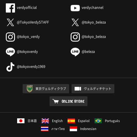
verdyofficial
verdychannel
@TokyoVerdySTAFF
@tokyo_beleza
@tokyo_verdy
@tokyo_beleza
@tokyoverdy
@beleza
@tokyoverdy1969
東京ヴェルディクラブ
ヴェルディチケット
ONLINE STORE
日本語
English
Español
Português
ภาษาไทย
Indonesian