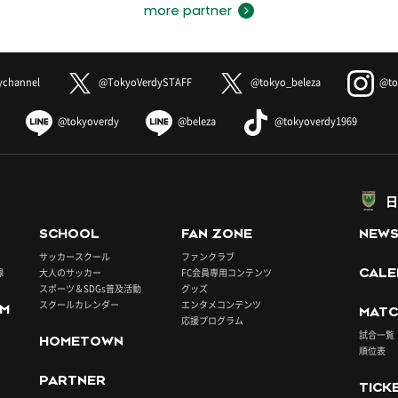
more partner
ychannel
@TokyoVerdySTAFF
@tokyo_beleza
@to
@tokyoverdy
@beleza
@tokyoverdy1969
日
SCHOOL
FAN ZONE
NEW
サッカースクール
ファンクラブ
録
大人のサッカー
FC会員専用コンテンツ
CALE
スポーツ＆SDGs普及活動
グッズ
スクールカレンダー
エンタメコンテンツ
UM
MATC
応援プログラム
試合一覧
HOMETOWN
順位表
PARTNER
TICK