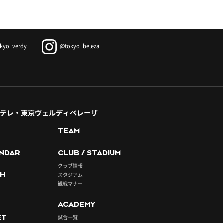
kyo_verdy
@tokyo_beleza
テレ・東京ヴェルディベレーザ
S
TEAM
NDAR
CLUB / STADIUM
クラブ情報
H
スタジアム
観戦マナー
ACADEMY
ET
試合一覧