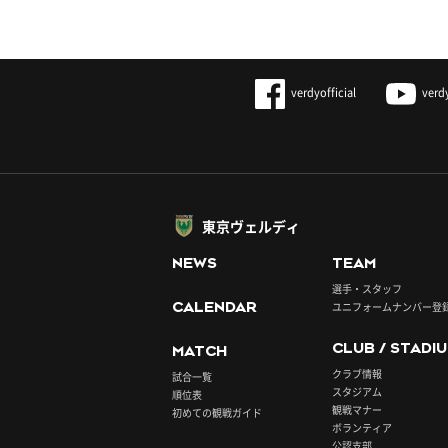
verdyofficial
verd
東京ヴェルディ
NEWS
TEAM
選手・スタッフ
CALENDAR
ユニフォームナンバー登
CLUB / STADI
MATCH
クラブ情報
試合一覧
スタジアム
順位表
観戦マナー
初めての観戦ガイド
ボランティア
公認支部