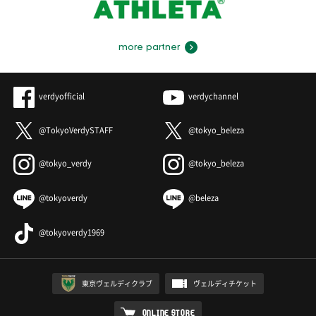
more partner
verdyofficial
verdychannel
@TokyoVerdySTAFF
@tokyo_beleza
@tokyo_verdy
@tokyo_beleza
@tokyoverdy
@beleza
@tokyoverdy1969
東京ヴェルディクラブ
ヴェルディチケット
ONLINE STORE