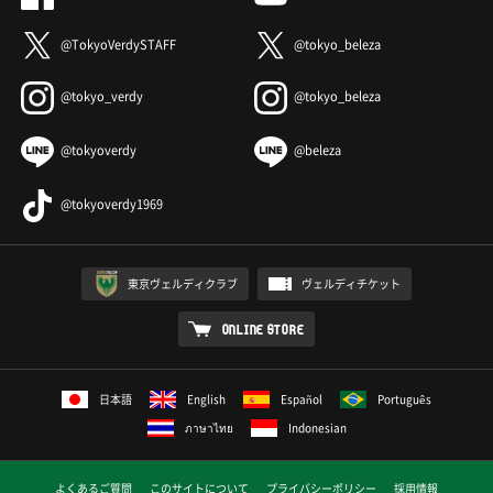
@TokyoVerdySTAFF
@tokyo_beleza
@tokyo_verdy
@tokyo_beleza
@tokyoverdy
@beleza
@tokyoverdy1969
東京ヴェルディクラブ
ヴェルディチケット
ONLINE STORE
日本語
English
Español
Português
ภาษาไทย
Indonesian
よくあるご質問
このサイトについて
プライバシーポリシー
採用情報