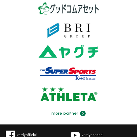
more partner
verdyofficial
verdychannel