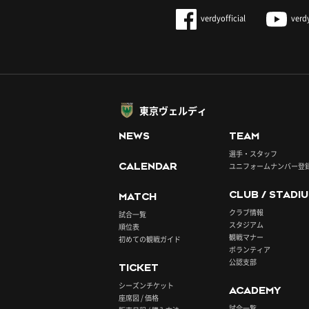
verdyofficial
verd
東京ヴェルディ
NEWS
TEAM
選手・スタッフ
CALENDAR
ユニフォームナンバー登
CLUB / STADI
MATCH
クラブ情報
試合一覧
スタジアム
順位表
観戦マナー
初めての観戦ガイド
ボランティア
公認支部
TICKET
シーズンチケット
ACADEMY
座席図 / 価格
試合一覧