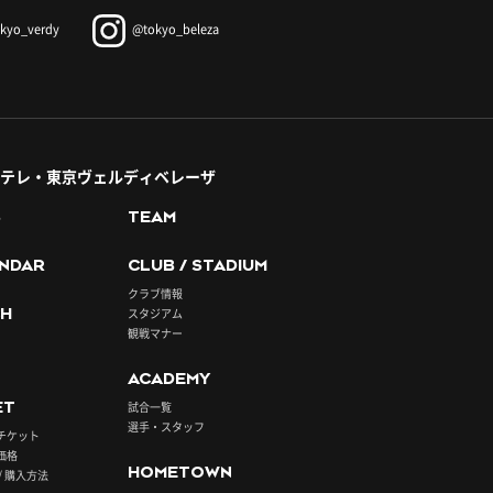
kyo_verdy
@tokyo_beleza
テレ・東京ヴェルディベレーザ
S
TEAM
NDAR
CLUB / STADIUM
クラブ情報
H
スタジアム
観戦マナー
ACADEMY
ET
試合一覧
選手・スタッフ
チケット
価格
HOMETOWN
/ 購入方法