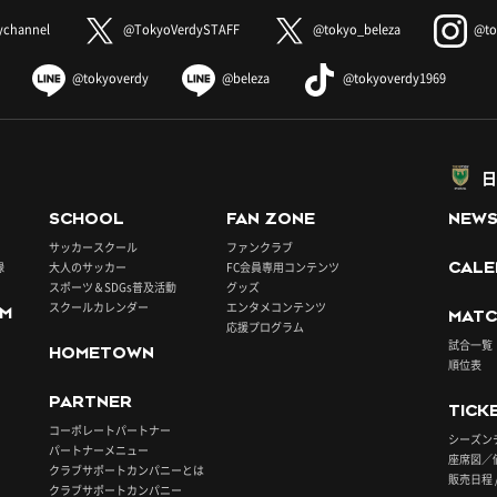
ychannel
@TokyoVerdySTAFF
@tokyo_beleza
@to
@tokyoverdy
@beleza
@tokyoverdy1969
日
SCHOOL
FAN ZONE
NEW
サッカースクール
ファンクラブ
録
大人のサッカー
FC会員専用コンテンツ
CALE
スポーツ＆SDGs普及活動
グッズ
スクールカレンダー
エンタメコンテンツ
UM
MATC
応援プログラム
試合一覧
HOMETOWN
順位表
PARTNER
TICK
コーポレートパートナー
シーズン
パートナーメニュー
座席図／
クラブサポートカンパニーとは
販売日程 
クラブサポートカンパニー