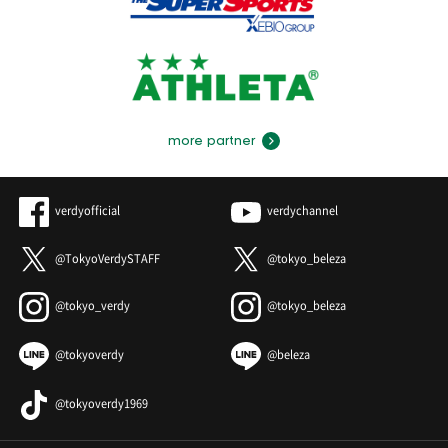
more partner
verdyofficial
verdychannel
@TokyoVerdySTAFF
@tokyo_beleza
@tokyo_verdy
@tokyo_beleza
@tokyoverdy
@beleza
@tokyoverdy1969