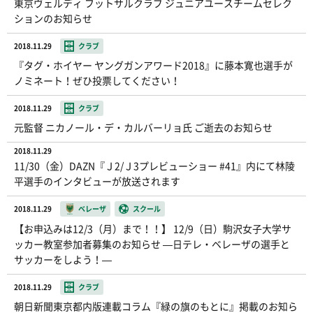
東京ヴェルディ フットサルクラブ ジュニアユースチームセレク
ションのお知らせ
2018.11.29
クラブ
『タグ・ホイヤー ヤングガンアワード2018』に藤本寛也選手が
ノミネート！ぜひ投票してください！
2018.11.29
クラブ
元監督 ニカノール・デ・カルバーリョ氏 ご逝去のお知らせ
2018.11.29
11/30（金）DAZN『Ｊ2/Ｊ3プレビューショー #41』内にて林陵
平選手のインタビューが放送されます
2018.11.29
ベレーザ
スクール
【お申込みは12/3（月）まで！！】 12/9（日）駒沢女子大学サ
ッカー教室参加者募集のお知らせ ―日テレ・ベレーザの選手と
サッカーをしよう！―
2018.11.29
クラブ
朝日新聞東京都内版連載コラム『緑の旗のもとに』掲載のお知ら