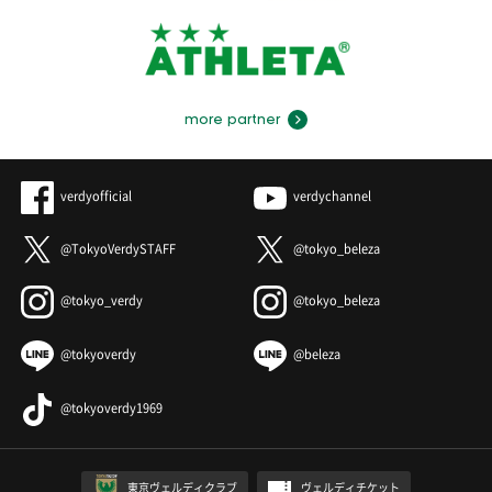
more partner
verdyofficial
verdychannel
@TokyoVerdySTAFF
@tokyo_beleza
@tokyo_verdy
@tokyo_beleza
@tokyoverdy
@beleza
@tokyoverdy1969
東京ヴェルディクラブ
ヴェルディチケット