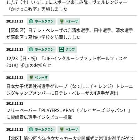
11/17（土）いっしょにスポーツ楽しみ隊！ヴェルレンジャー
『かけっこ教室』実施しました
2018.11.23
ホームタウン
ベレーザ
【葛飾区】日テレ・ベレーザの岩清水選手、田中選手、清水選手
が葛飾区立葛飾小学校を訪問しました
2018.11.23
ホームタウン
クラブ
12/23（日・祝）『JIFFインクルーシブフットボールフェスタ
2018』参加のお知らせ
2018.11.22
ベレーザ
日本女子代表候補選手グループ（なでしこチャレンジ）トレーニ
ングキャンプメンバーに日テレ・ベレーザの4選手が選出
2018.11.22
フリーペーパー『PLAYERS JAPAN（プレイヤーズ ジャパン）』
に柴崎貴広選手インタビュー掲載
2018.11.22
ホームタウン
ベレーザ
【北区】第52回少年少女サッカー大会開催式に岩清水選手がゲス