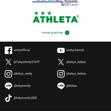
more partner
verdyofficial
verdychannel
@TokyoVerdySTAFF
@tokyo_beleza
@tokyo_verdy
@tokyo_beleza
@tokyoverdy
@beleza
@tokyoverdy1969