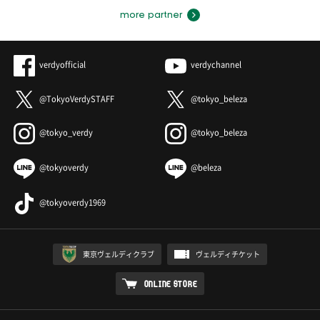
more partner
verdyofficial
verdychannel
@TokyoVerdySTAFF
@tokyo_beleza
@tokyo_verdy
@tokyo_beleza
@tokyoverdy
@beleza
@tokyoverdy1969
東京ヴェルディクラブ
ヴェルディチケット
ONLINE STORE