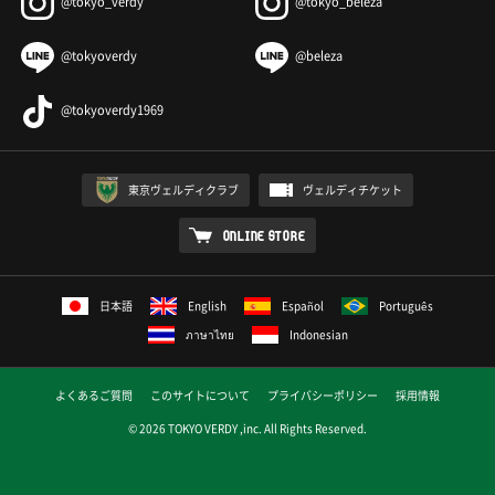
@tokyo_verdy
@tokyo_beleza
@tokyoverdy
@beleza
@tokyoverdy1969
東京ヴェルディクラブ
ヴェルディチケット
ONLINE STORE
日本語
English
Español
Português
ภาษาไทย
Indonesian
よくあるご質問
このサイトについて
プライバシーポリシー
採用情報
© 2026 TOKYO VERDY ,inc. All Rights Reserved.