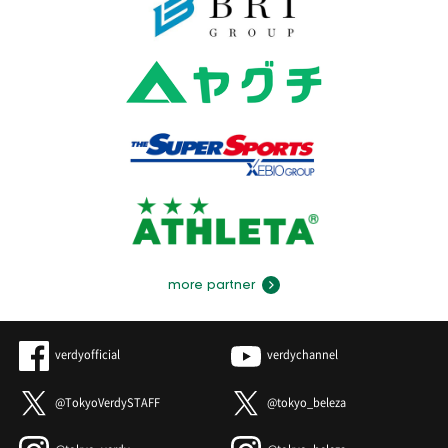
more partner
verdyofficial
verdychannel
@TokyoVerdySTAFF
@tokyo_beleza