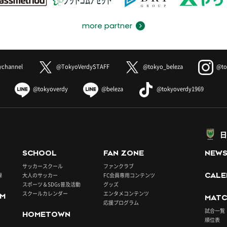
more partner
ychannel
@TokyoVerdySTAFF
@tokyo_beleza
@to
@tokyoverdy
@beleza
@tokyoverdy1969
日
SCHOOL
FAN ZONE
NEW
サッカースクール
ファンクラブ
録
大人のサッカー
FC会員専用コンテンツ
CALE
スポーツ＆SDGs普及活動
グッズ
スクールカレンダー
エンタメコンテンツ
UM
MATC
応援プログラム
試合一覧
HOMETOWN
順位表