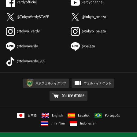
verdyofficial
verdychannel
@TokyoVerdySTAFF
@tokyo_beleza
@tokyo_verdy
@tokyo_beleza
@tokyoverdy
@beleza
@tokyoverdy1969
東京ヴェルディクラブ
ヴェルディチケット
ONLINE STORE
日本語
English
Español
Português
ภาษาไทย
Indonesian